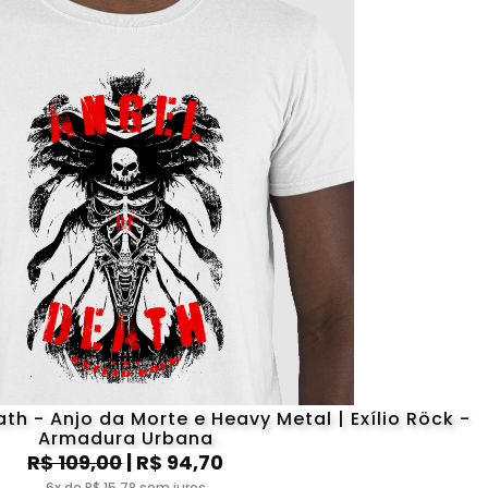
th - Anjo da Morte e Heavy Metal | Exílio Röck -
Armadura Urbana
R$ 109,00
| R$ 94,70
6x de R$ 15,78 sem juros