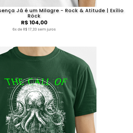
nça Já é um Milagre - Rock & Atitude | Exílio
Röck
R$ 104,00
6x de R$ 17,33 sem juros