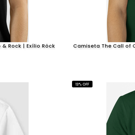
& Rock | Exílio Röck
Camiseta The Call of C
13% OFF